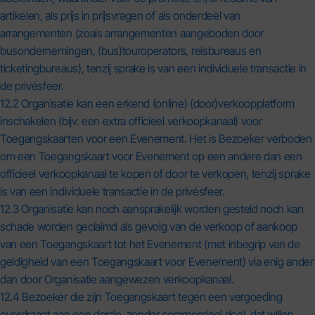
artikelen, als prijs in prijsvragen of als onderdeel van
arrangementen (zoals arrangementen aangeboden door
busondernemingen, (bus)touroperators, reisbureaus en
ticketingbureaus), tenzij sprake is van een individuele transactie in
de privésfeer.
12.2 Organisatie kan een erkend (online) (door)verkoopplatform
inschakelen (bijv. een extra officieel verkoopkanaal) voor
Toegangskaarten voor een Evenement. Het is Bezoeker verboden
om een Toegangskaart voor Evenement op een andere dan een
officieel verkoopkanaal te kopen of door te verkopen, tenzij sprake
is van een individuele transactie in de privésfeer.
12.3 Organisatie kan noch aansprakelijk worden gesteld noch kan
schade worden geclaimd als gevolg van de verkoop of aankoop
van een Toegangskaart tot het Evenement (met inbegrip van de
geldigheid van een Toegangskaart voor Evenement) via enig ander
dan door Organisatie aangewezen verkoopkanaal.
12.4 Bezoeker die zijn Toegangskaart tegen een vergoeding
overdraagt aan een derde, zonder commercieel doel, dat willen