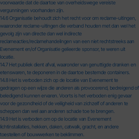
voorwaarde dat de daartoe van overheidswege vereiste
vergunningen voorhanden zijn.
14.6 Organisatie behoudt zich het recht voor om reclame-uitingen,
waaronder reclame-uitingen die verband houden met dan wel het
gevolg zijn van directe dan wel indirecte
reclameacties/reclamehandelingen van een niet rechtstreeks aan
Evenement en/of Organisatie gelieerde sponsor, te weren uit
locatie.
14.7 Het publiek dient afval, waaronder van genuttigde dranken en
etenswaren, te deponeren in de daartoe bestemde containers.
14.8 Het is verboden zich op de locatie van Evenement te
gedragen op een wijze die anderen als provocerend, bedreigend of
beledigend kunnen ervaren. Voorts is het verboden enig gevaar
voor de gezondheid of de veiligheid van zichzelf of anderen te
scheppen dan wel aan anderen schade toe te brengen.
14.9 Het is verboden om op de locatie van Evenement
lichtinstallaties, hekken, daken, catwalk, gracht, en andere
toestellen of bouwwerken te beklimmen.