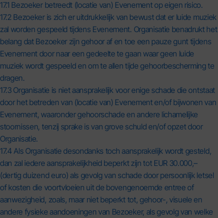
17.1 Bezoeker betreedt (locatie van) Evenement op eigen risico.
17.2 Bezoeker is zich er uitdrukkelijk van bewust dat er luide muziek
zal worden gespeeld tijdens Evenement. Organisatie benadrukt het
belang dat Bezoeker zijn gehoor af en toe een pauze gunt tijdens
Evenement door naar een gedeelte te gaan waar geen luide
muziek wordt gespeeld en om te allen tijde gehoorbescherming te
dragen.
17.3 Organisatie is niet aansprakelijk voor enige schade die ontstaat
door het betreden van (locatie van) Evenement en/of bijwonen van
Evenement, waaronder gehoorschade en andere lichamelijke
stoornissen, tenzij sprake is van grove schuld en/of opzet door
Organisatie.
17.4 Als Organisatie desondanks toch aansprakelijk wordt gesteld,
dan zal iedere aansprakelijkheid beperkt zijn tot EUR 30.000,–
(dertig duizend euro) als gevolg van schade door persoonlijk letsel
of kosten die voortvloeien uit de bovengenoemde entree of
aanwezigheid, zoals, maar niet beperkt tot, gehoor-, visuele en
andere fysieke aandoeningen van Bezoeker, als gevolg van welke